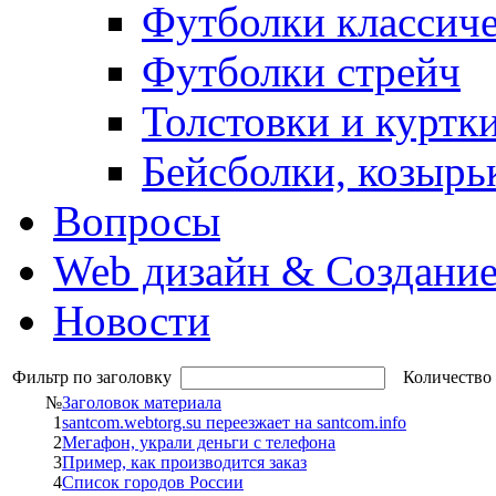
Футболки классич
Футболки стрейч
Толстовки и куртк
Бейсболки, козырь
Вопросы
Web дизайн & Создание
Новости
Фильтр по заголовку
Количество 
№
Заголовок материала
1
santcom.webtorg.su переезжает на santcom.info
2
Мегафон, украли деньги с телефона
3
Пример, как производится заказ
4
Список городов России