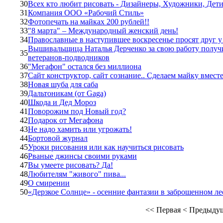
30
Всех кто любит рисовать - Дизайнеры, Художники, Дети.
31
Компания ООО «Рабочий Стиль»
32
Фотопечать на майках 200 рублей!!
33
"8 марта" – Международный женский день!
34
Православные в наступившее воскресенье просят друг у
Вышивальщица Наталья Дерченко за свою работу получи
35
ветеранов-подводников
36
"Мегафон" остался без миллиона
37
Сайт конструктор, сайт сознание.. Сделаем майку вмест
38
Новая шуба для саба
39
Дальтоникам (от Gaga)
40
Шкода и Дед Мороз
41
Поворожим под Новый год?
42
Подарок от Мегафона
43
Не надо хамить или угрожать!
44
Бортовой журнал
45
Уроки рисования или как научиться рисовать
46
Рваные джинсы своими руками
47
Вы умеете рисовать? Да!
48
Любителям "живого" пива...
49
О смирении
50
«Дерзкое Солнце» - осенние фантазии в заброшенном л
<<
Первая
<
Предыду