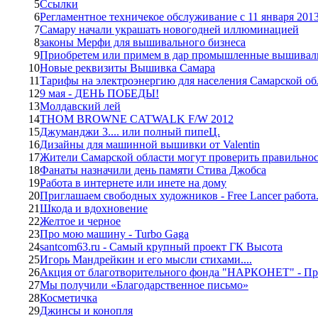
5
Ссылки
6
Регламентное техничекое обслуживание с 11 января 2013 
7
Самару начали украшать новогодней иллюминацией
8
законы Мерфи для вышивального бизнеса
9
Приобретем или примем в дар промышленные вышива
10
Новые реквизиты Вышивка Самара
11
Тарифы на электроэнергию для населения Самарской обл
12
9 мая - ДЕНЬ ПОБЕДЫ!
13
Молдавский лей
14
THOM BROWNE CATWALK F/W 2012
15
Джуманджи 3.... или полный пипеЦ.
16
Дизайны для машинной вышивки от Valentin
17
Жители Самарской области могут проверить правильно
18
Фанаты назначили день памяти Стива Джобса
19
Работа в интернете или инете на дому
20
Приглашаем свободных художников - Free Lancer работа..
21
Шкода и вдохновение
22
Желтое и черное
23
Про мою машину - Turbo Gaga
24
santcom63.ru - Самый крупный проект ГК Высота
25
Игорь Мандрейкин и его мысли стихами....
26
Акция от благотворительного фонда "НАРКОНЕТ" - Пр
27
Мы получили «Благодарственное письмо»
28
Косметичка
29
Джинсы и конопля