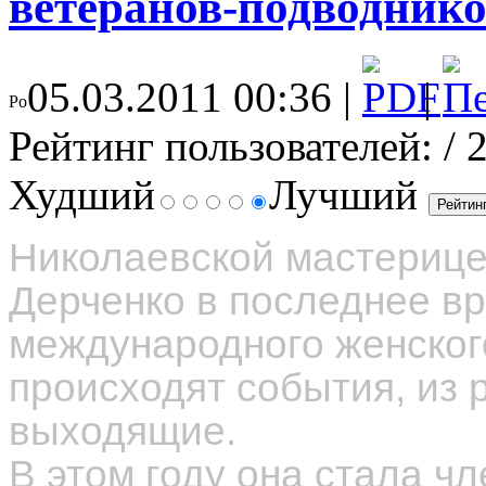
ветеранов-подводник
05.03.2011 00:36 |
|
Рейтинг пользователей:
/ 
Худший
Лучший
Николаевской мастериц
Дерченко в последнее в
международного женского
происходят события, из 
выходящие.
В этом году она стала ч