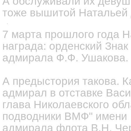
А обслуживали их девуш
тоже вышитой Натальей 
7 марта прошлого года 
награда: орденский Знак
адмирала Ф.Ф. Ушакова.
А предыстория такова. Ка
адмирал в отставке Вас
глава Николаевского обл
подводники ВМФ" имени 
адмирала флота В.Н. Че