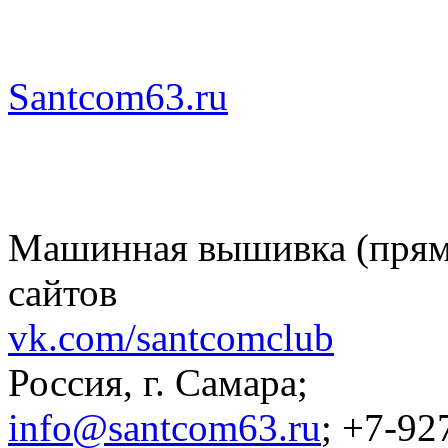
Santcom63.ru
Машинная вышивка (пряма
сайтов
vk.com/santcomclub
Россия, г. Самара;
info@santcom63.ru
; +7-92