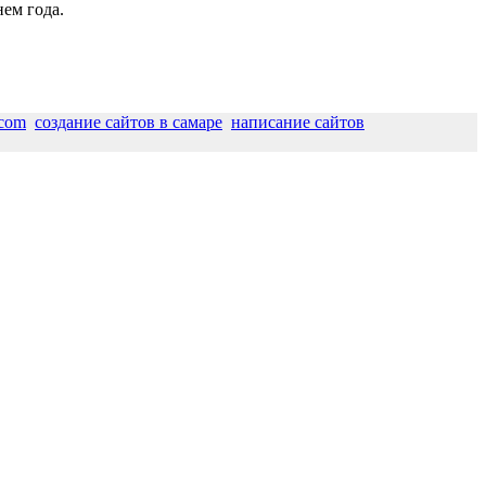
нем года.
tcom
создание сайтов в самаре
написание сайтов