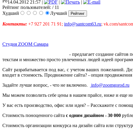
14.04.2012 21:57 |
|
|
Рейтинг пользователей:
/ 11
Худший
Лучший
Контакты:
+7 927 201 71 91;
info@santcom63.ru
; vk.com/santco
Студия ZOOM Самара
- предлагает создание сайтов под ключ. Мы работае
текстам и множество просто увлеченных людей идеей программ
Сайт разрабатывается под вас, с учетом ваших пожеланий. Ди
входит в стоимость. Продвижение сайта? - опция продвижения 
Задайте лучше вопрос, - что не включено.
info@zoomgorod.ru
Мы можем позволить себе цены в нашем прайсе, ниже и еще ниж
У вас есть производство, офис или идея? – Расскажите с помощ
Стоимость поноценного сайта
с одним дизайном - 30 000
рубле
Стоимость организации конкурса на дизайн сайта или структу