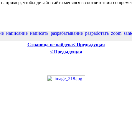
 например, чтобы дизайн сайта менялся в соответствии со време
ие
написание
написать
разрабатывание
разработать
zoom
san
Страница не найдена< Предыдущая
< Предыдущая