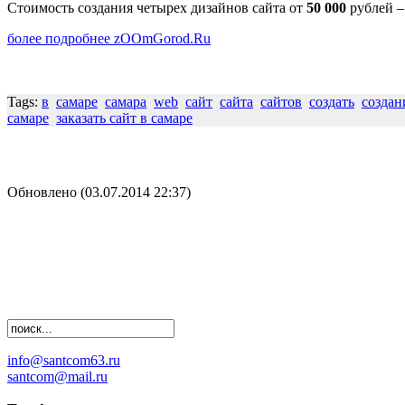
Стоимость создания четырех дизайнов сайта от
50 000
рублей –
более подробнее zOOmGorod.Ru
Tags:
в
самаре
самара
web
сайт
сайта
сайтов
создать
создан
самаре
заказать сайт в самаре
Обновлено (03.07.2014 22:37)
info@santcom63.ru
santcom@mail.ru