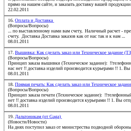
прямо на нашем сайте, и
заказ
ать доставку вашей продукции к
22.02.2011
16.
Оплата и Доставка
(Вопросы/Вопросы)
... по выставленному нами вам счету, Наличный расчет - предоплата, через кассу банка удобного вам по выставленному нами вам
счету. Доставка Доставка
заказ
ов как от нас так и к нам ...
08.01.2011
17.
Вышивка: Как сделать заказ или Техническое задание (Т
(Вопросы/Вопросы)
Принцип
заказ
а вышивки (Техническое задание): !!телефонный разговор не является для нас указанием для работы!! опции офис у
нас нет !! доставка изделий производится курьер
08.01.2011
18.
Прямая печать: Как сделать заказ или Техническое задани
(Вопросы/Вопросы)
Принцип
заказ
а печати (Техническое задание): !!телефонный разговор не является для нас указанием для работы!! опции офис у нас
нет !! доставка изделий производит
08.01.2011
19.
Дальтоникам (от Gaga)
(Новости/Новости)
На днях поступил
заказ
от министрества подводной обороны 