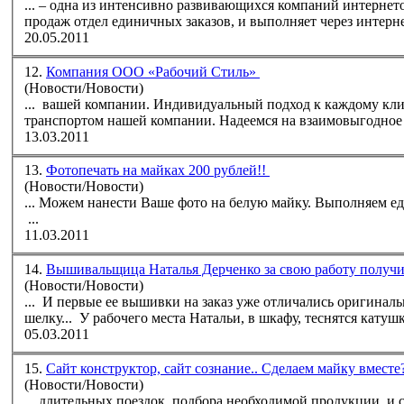
... – одна из интенсивно развивающихся компаний интернетовской Самары. Уже не первый год функционирует в режиме интернет-
продаж отдел единичных
заказ
ов, и выполняет через интерн
20.05.2011
12.
Компания ООО «Рабочий Стиль»
(Новости/Новости)
... вашей компании. Индивидуальный подход к каждому кл
13.03.2011
13.
Фотопечать на майках 200 рублей!!
(Новости/Новости)
... Можем нанести Ваше фото на белую 
...
11.03.2011
14.
Вышивальщица Наталья Дерченко за свою работу получи
(Новости/Новости)
... И первые ее вышивки на
заказ
уже отличались оригиналь
шелку... У рабочего места Натальи, в шкафу, теснятся кат
05.03.2011
15.
Сайт конструктор, сайт сознание.. Сделаем майку вместе
(Новости/Новости)
... длительных поездок, подбора необходимой продукции, и 