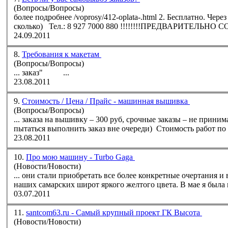
(Вопросы/Вопросы)
более подробнее /voprosy/412-oplata-.html 2. Бесплатно. Через нашего менеджера г.Самара: Евгений (уточняйте у Евгения где и во
сколько) Тел.: 8 927 7000 880 !!!!!!!!ПРЕДВ
24.09.2011
8.
Требования к макетам
(Вопросы/Вопросы)
...
заказ
" ...
23.08.2011
9.
Стоимость / Цена / Прайс - машинная вышивка
(Вопросы/Вопросы)
...
заказ
а на вышивку – 300 руб, срочные
заказ
ы – не принима
пытаться выполнить
заказ
вне очереди) Стоимость ра
23.08.2011
10.
Про мою машину - Turbo Gaga
(Новости/Новости)
... они стали приобретать все более конкретные очертания и
наших самарских широт ярког
03.07.2011
11.
santcom63.ru - Самый крупный проект ГК Высота
(Новости/Новости)