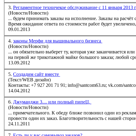
3.
Регламентное техничекое обслуживание с 11 января 2013 г
(Новости/Новости)
... будем принимать
заказ
ы на исполнение.
Заказ
ы на расчёт 
Время ожидание ответа по стоимости работ будет увеличено, 
09.01.2013
4.
законы Мерфи для вышивального бизнеса
(Новости/Новости)
... он обязательно выберет ту, которая уже заканчивается или вообще снята с производс
на первой же трикотажной майке большого
заказ
а; любой 
13.09.2012
5.
Создадим сайт вместе
(Текст/WEB дизайн)
14.04.2012
6.
Джуманджи 3.... или полный пипеЦ.
(Новости/Новости)
... примечательного. К обеду ближе позвонил один из рек
провести один их
заказ
. Благотворительность с нашей сторон
24.11.2011
7.
Есть ли у вас самовывоз заказов?