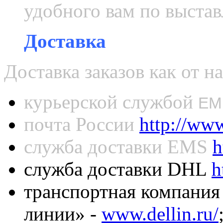
удобного вам по выстав
Доставка
Доставка заказов как от н
курьерской службой
ЕМ
почта России
http://www
служба доставки EMS
h
служба доставки DHL
h
транспортная компани
линии» -
www.dellin.ru/