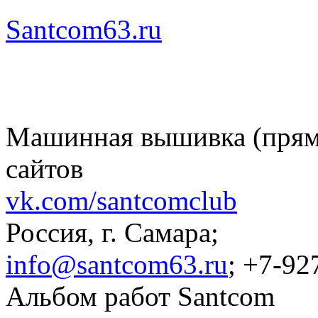
Santcom63.ru
Машинная вышивка (пряма
сайтов
vk.com/santcomclub
Россия, г. Самара;
info@santcom63.ru
; +7-92
Альбом работ Santcom