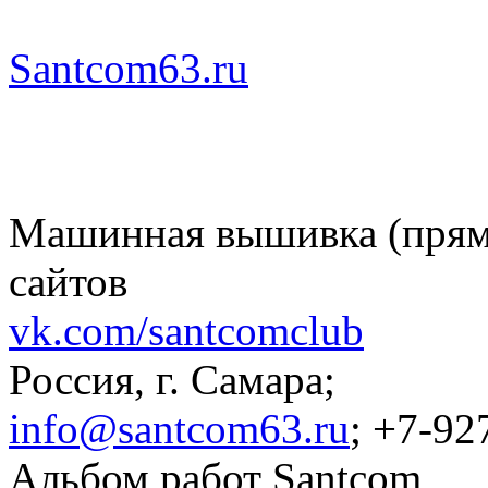
Santcom63.ru
Машинная вышивка (пряма
сайтов
vk.com/santcomclub
Россия, г. Самара;
info@santcom63.ru
; +7-92
Альбом работ Santcom