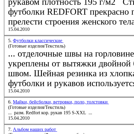
рукав
ом плотность 195 г/м2 Стильные женские
футболки REDFORT прекрасно п
прелести строения женского тела
15.04.2010
5.
Футболки классические
(Готовые изделия/Текстиль)
... отделочные швы на горловин
укреплены от вытяжки двойной 
швом. Шейная резинка из хлопка
футболки и
рукав
ов используется
15.04.2010
6.
Майки, бейсболки, ветровки, поло, толстовки
(Готовые изделия/Текстиль)
... разм. Redfort кор.
рукав
195 S-XXL ...
15.04.2010
7.
Альбом наших работ